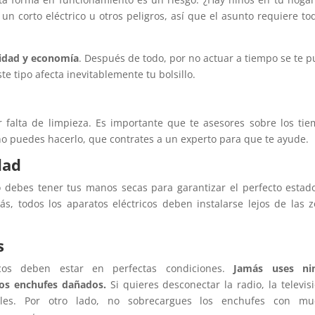
n corto eléctrico u otros peligros, así que el asunto requiere to
ilidad y economía
. Después de todo, por no actuar a tiempo se te 
e tipo afecta inevitablemente tu bolsillo.
r falta de limpieza. Es importante que te asesores sobre los ti
no puedes hacerlo, que contrates a un experto para que te ayude.
dad
 debes tener tus manos secas para garantizar el perfecto estad
ás, todos los aparatos eléctricos deben instalarse lejos de las 
s
icos deben estar en perfectas condiciones.
Jamás uses ni
los enchufes dañados.
Si quieres desconectar la radio, la televis
bles. Por otro lado, no sobrecargues los enchufes con mu