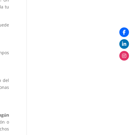
da tu
puede
empos
o del
zonas
ngún
ión o
chos