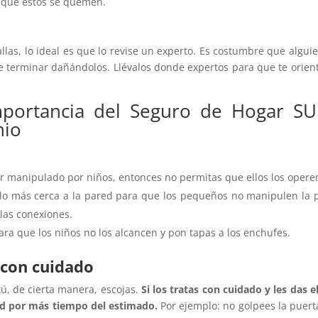
y que estos se quemen.
llas, lo ideal es que lo revise un experto. Es costumbre que algui
e terminar dañándolos. Llévalos donde expertos para que te orien
mportancia del Seguro de Hogar S
nio
r manipulado por niños, entonces no permitas que ellos los opere
r lo más cerca a la pared para que los pequeños no manipulen la 
 las conexiones.
ara que los niños no los alcancen y pon tapas a los enchufes.
 con cuidado
ú, de cierta manera, escojas.
Si los tratas con cuidado y les das e
ad por más tiempo del estimado.
Por ejemplo: no golpees la puert