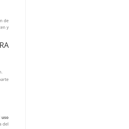
en de
ten y
URA
n.
parte
l uso
a del